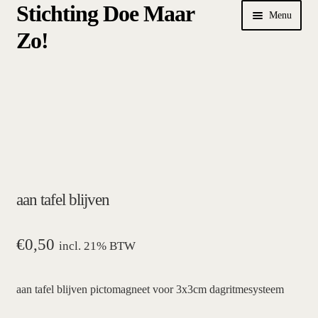
Stichting Doe Maar
Ga
Ga
Menu
door
naar
Zo!
naar
de
navigatie
inhoud
Home
Afrekenen
algemene betalings- en leveringsvoorwaarden Stichting Doe
Maar Zo!
aan tafel blijven
bestellen
hoe werkt een plansysteem
€
0,50
incl. 21% BTW
mijn account
aan tafel blijven pictomagneet voor 3x3cm dagritmesysteem
pictogrammen