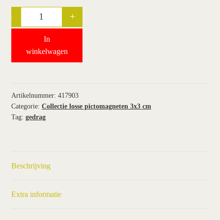
-
+
Quantity
wie wij zijn / contact
In
winkel
winkelwagen
winkelwagen
Artikelnummer:
417903
Categorie:
Collectie losse pictomagneten 3x3 cm
Tag:
gedrag
Beschrijving
Extra informatie