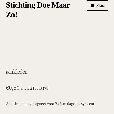
Stichting Doe Maar
Ga
Ga
Menu
door
naar
Zo!
naar
de
navigatie
inhoud
Home
Afrekenen
algemene betalings- en leveringsvoorwaarden Stichting Doe
Maar Zo!
aankleden
bestellen
hoe werkt een plansysteem
€
0,50
incl. 21% BTW
mijn account
Aankleden pictomagneet voor 3x3cm dagritmesysteem
pictogrammen