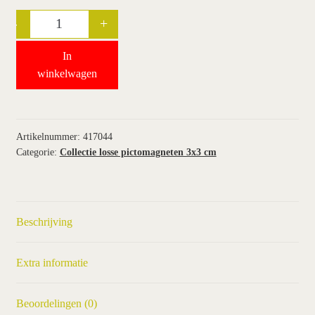
-
+
Quantity
wie wij zijn / contact
In
winkel
winkelwagen
winkelwagen
Artikelnummer:
417044
Categorie:
Collectie losse pictomagneten 3x3 cm
Beschrijving
Extra informatie
Beoordelingen (0)