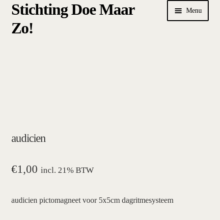
Stichting Doe Maar
Ga
Ga
Menu
door
naar
Zo!
naar
de
navigatie
inhoud
Home
Afrekenen
algemene betalings- en leveringsvoorwaarden Stichting Doe
Maar Zo!
audicien
bestellen
hoe werkt een plansysteem
€
1,00
incl. 21% BTW
mijn account
audicien pictomagneet voor 5x5cm dagritmesysteem
pictogrammen