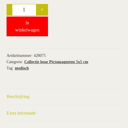
-
+
Quantity
wie wij zijn / contact
In
winkel
winkelwagen
winkelwagen
Artikelnummer:
428075
Categorie:
Collectie losse Pictomagneten 5x5 cm
Tag:
medisch
Beschrijving
Extra informatie