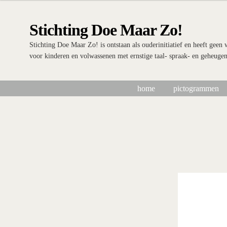
Ga
Ga
door
naar
Stichting Doe Maar Zo!
naar
de
navigatie
inhoud
Stichting Doe Maar Zo! is ontstaan als ouderinitiatief en heeft geen
voor kinderen en volwassenen met ernstige taal- spraak- en geheuge
home
pictogrammen
Home
Afrekenen
algemene betalings- en leveringsvoorwaarden Sti