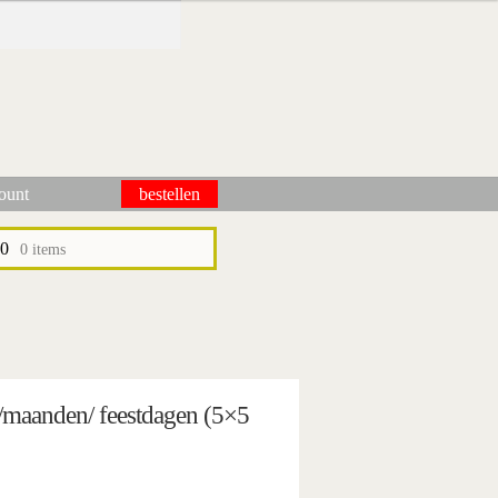
ount
bestellen
pictogrammen
wie wij zijn / contact
winkel
winkelwagen
00
0 items
n/maanden/ feestdagen (5×5