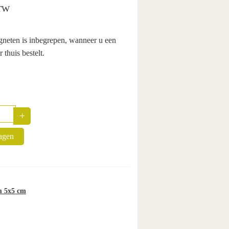
BTW
gneten is inbegrepen, wanneer u een
 thuis bestelt.
+
uantity
agen
m 5x5 cm