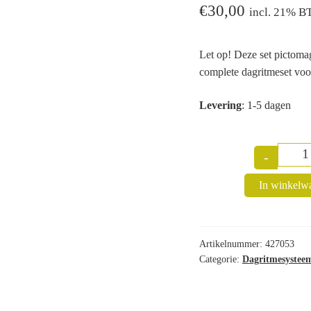
€
30,00
incl. 21% 
Let op! Deze set pictoma
complete dagritmeset voor
Levering
: 1-5 dagen
-
Q
In winkelw
Artikelnummer:
427053
Categorie:
Dagritmesystee