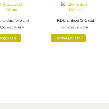
: digitaal (5×5 cm)
Klok: analoog (5×5 cm)
4,50
€
4,50
incl. 21% BTW
incl. 21% BTW
oegen aan
Toevoegen aan
kelwagen
winkelwagen