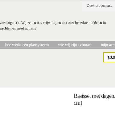
Zoeken
Zoeken
naar:
 winstoogmerk. Wij zetten ons vrijwillig en met zeer beperkte middelen in
nproblemen en/of autisme
hoe werkt een plansysteem
wie wij zijn / contact
mijn acc
chting Doe Maar Zo!
bestellen
hoe werkt een plansysteem
mijn account
€
0,
Basisset met dage
cm)