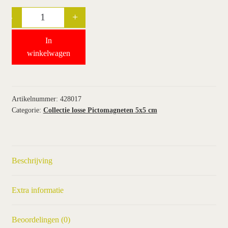
-
+
Quantity
wie wij zijn / contact
In
winkel
winkelwagen
winkelwagen
Artikelnummer:
428017
Categorie:
Collectie losse Pictomagneten 5x5 cm
Beschrijving
Extra informatie
Beoordelingen (0)