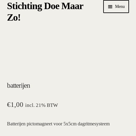
Stichting Doe Maar
Ga
Ga
Menu
door
naar
Zo!
naar
de
navigatie
inhoud
Home
Afrekenen
algemene betalings- en leveringsvoorwaarden Stichting Doe
Maar Zo!
batterijen
bestellen
hoe werkt een plansysteem
€
1,00
incl. 21% BTW
mijn account
Batterijen pictomagneet voor 5x5cm dagritmesysteem
pictogrammen