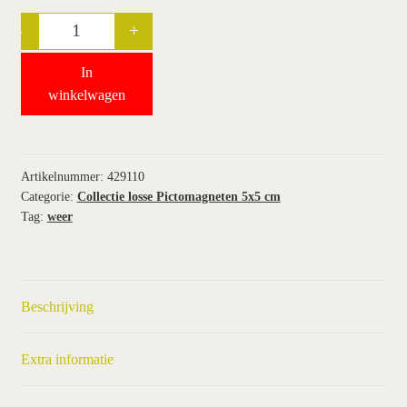
-
+
Quantity
wie wij zijn / contact
In
winkel
winkelwagen
winkelwagen
Artikelnummer:
429110
Categorie:
Collectie losse Pictomagneten 5x5 cm
Tag:
weer
Beschrijving
Extra informatie