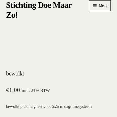
Stichting Doe Maar
Ga
Ga
Menu
door
naar
Zo!
naar
de
navigatie
inhoud
Home
Afrekenen
algemene betalings- en leveringsvoorwaarden Stichting Doe
Maar Zo!
bewolkt
bestellen
hoe werkt een plansysteem
€
1,00
incl. 21% BTW
mijn account
bewolkt pictomagneet voor 5x5cm dagritmesysteem
pictogrammen