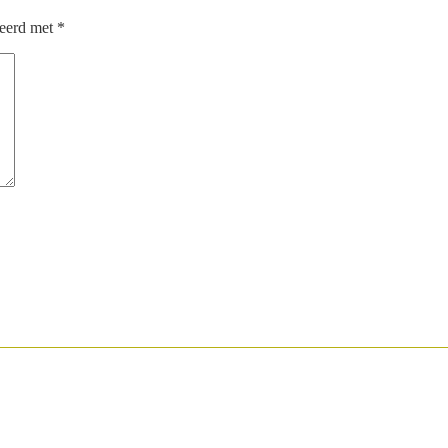
keerd met
*