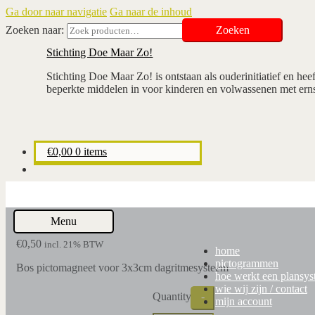
Ga door naar navigatie
Ga naar de inhoud
Zoeken naar:
Zoeken
Stichting Doe Maar Zo!
Stichting Doe Maar Zo! is ontstaan als ouderinitiatief en hee
beperkte middelen in voor kinderen en volwassenen met erns
€
0,00
0 items
bos
Menu
€
0,50
incl. 21% BTW
home
pictogrammen
Bos pictomagneet voor 3x3cm dagritmesysteem
hoe werkt een plansy
wie wij zijn / contact
Quantity
-
mijn account