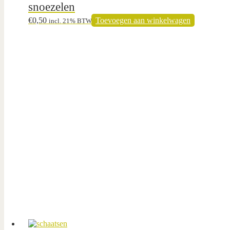
snoezelen
€
0,50
Toevoegen aan winkelwagen
incl. 21% BTW