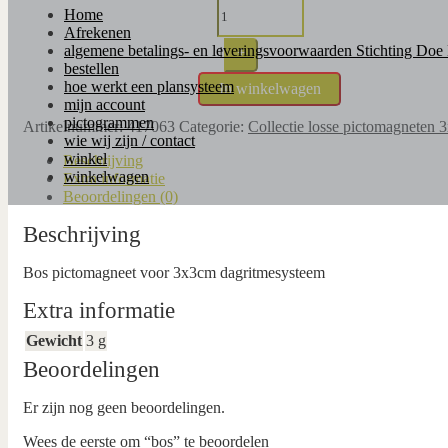
Home
Afrekenen
algemene betalings- en leveringsvoorwaarden Stichting Doe
1
+
bestellen
hoe werkt een plansysteem
In winkelwagen
mijn account
pictogrammen
Artikelnummer:
417063
Categorie:
Collectie losse pictomagneten 
wie wij zijn / contact
winkel
Beschrijving
winkelwagen
Extra informatie
Beoordelingen (0)
Beschrijving
Bos pictomagneet voor 3x3cm dagritmesysteem
Extra informatie
Gewicht
3 g
Beoordelingen
Er zijn nog geen beoordelingen.
Wees de eerste om “bos” te beoordelen