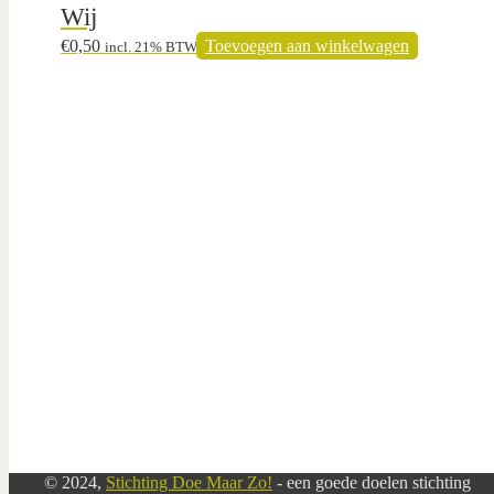
Wij
€
0,50
Toevoegen aan winkelwagen
incl. 21% BTW
© 2024,
Stichting Doe Maar Zo!
- een goede doelen stichting