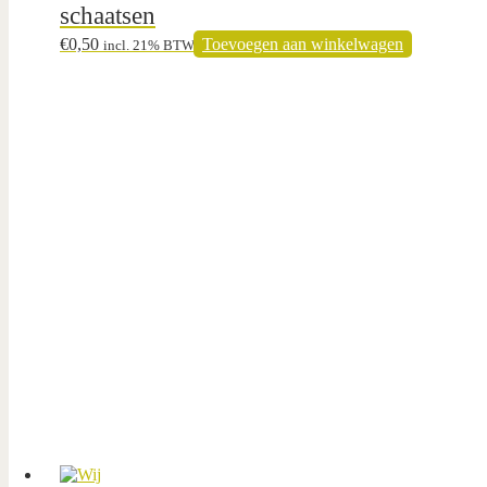
schaatsen
€
0,50
Toevoegen aan winkelwagen
incl. 21% BTW