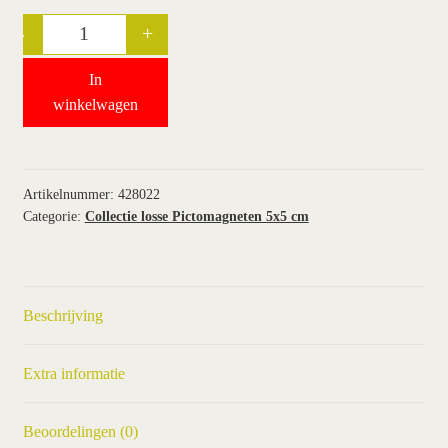
-
+
Quantity
wie wij zijn / contact
In
winkel
winkelwagen
winkelwagen
Artikelnummer:
428022
Categorie:
Collectie losse Pictomagneten 5x5 cm
Beschrijving
Extra informatie
Beoordelingen (0)