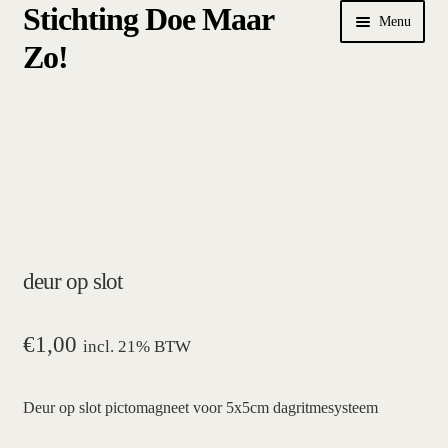
Stichting Doe Maar
Ga
Ga
Menu
door
naar
Zo!
naar
de
navigatie
inhoud
Home
Afrekenen
algemene betalings- en leveringsvoorwaarden Stichting Doe
Maar Zo!
deur op slot
bestellen
hoe werkt een plansysteem
€
1,00
incl. 21% BTW
mijn account
Deur op slot pictomagneet voor 5x5cm dagritmesysteem
pictogrammen