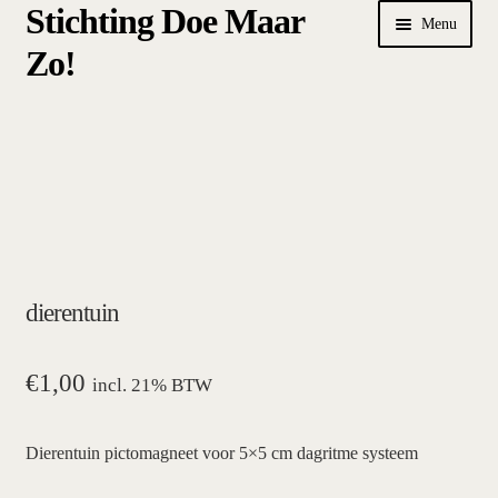
Stichting Doe Maar
Ga
Ga
Menu
door
naar
Zo!
naar
de
navigatie
inhoud
Home
Afrekenen
algemene betalings- en leveringsvoorwaarden Stichting Doe
Maar Zo!
dierentuin
bestellen
hoe werkt een plansysteem
€
1,00
incl. 21% BTW
mijn account
Dierentuin pictomagneet voor 5×5 cm dagritme systeem
pictogrammen