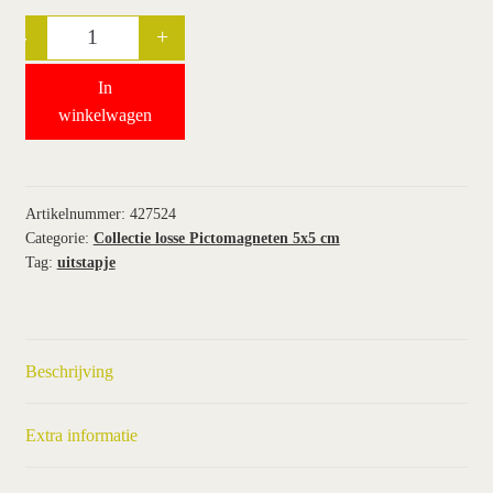
-
+
Quantity
wie wij zijn / contact
In
winkel
winkelwagen
winkelwagen
Artikelnummer:
427524
Categorie:
Collectie losse Pictomagneten 5x5 cm
Tag:
uitstapje
Beschrijving
Extra informatie