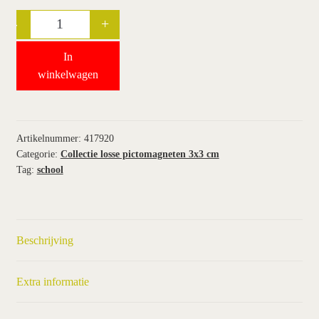
-
+
Quantity
wie wij zijn / contact
In
winkel
winkelwagen
winkelwagen
Artikelnummer:
417920
Categorie:
Collectie losse pictomagneten 3x3 cm
Tag:
school
Beschrijving
Extra informatie