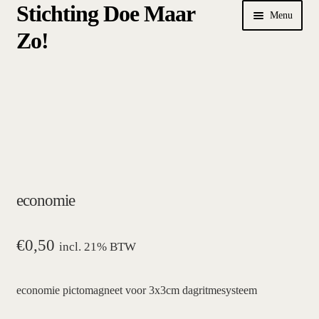
Stichting Doe Maar
Ga
Ga
Menu
door
naar
Zo!
naar
de
navigatie
inhoud
Home
Afrekenen
algemene betalings- en leveringsvoorwaarden Stichting Doe
Maar Zo!
economie
bestellen
hoe werkt een plansysteem
€
0,50
incl. 21% BTW
mijn account
economie pictomagneet voor 3x3cm dagritmesysteem
pictogrammen