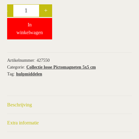
-
+
Quantity
wie wij zijn / contact
In
winkel
winkelwagen
winkelwagen
Artikelnummer:
427550
Categorie:
Collectie losse Pictomagneten 5x5 cm
Tag:
hulpmiddelen
Beschrijving
Extra informatie