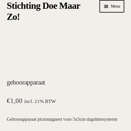
Stichting Doe Maar
Ga
Ga
Menu
door
naar
Zo!
naar
de
navigatie
inhoud
Home
Afrekenen
algemene betalings- en leveringsvoorwaarden Stichting Doe
Maar Zo!
gehoorapparaat
bestellen
hoe werkt een plansysteem
€
1,00
incl. 21% BTW
mijn account
Gehoorapparaat pictomagneet voor 5x5cm dagritmesysteem
pictogrammen