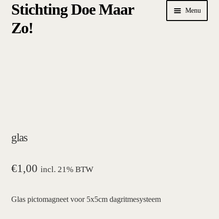
Stichting Doe Maar
Ga
Ga
Menu
door
naar
Zo!
naar
de
navigatie
inhoud
Home
Afrekenen
algemene betalings- en leveringsvoorwaarden Stichting Doe
Maar Zo!
glas
bestellen
hoe werkt een plansysteem
€
1,00
incl. 21% BTW
mijn account
Glas pictomagneet voor 5x5cm dagritmesysteem
pictogrammen