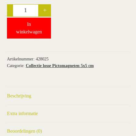
-
+
Quantity
wie wij zijn / contact
In
winkel
winkelwagen
winkelwagen
Artikelnummer:
428025
Categorie:
Collectie losse Pictomagneten 5x5 cm
Beschrijving
Extra informatie
Beoordelingen (0)