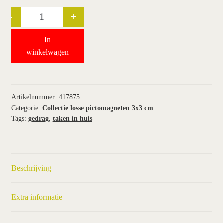
-
+
Quantity
wie wij zijn / contact
In
winkel
winkelwagen
winkelwagen
Artikelnummer:
417875
Categorie:
Collectie losse pictomagneten 3x3 cm
Tags:
gedrag
,
taken in huis
Beschrijving
Extra informatie