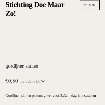
Stichting Doe Maar
Ga
Ga
Menu
door
naar
Zo!
naar
de
navigatie
inhoud
Home
Afrekenen
algemene betalings- en leveringsvoorwaarden Stichting Doe
Maar Zo!
gordijnen sluiten
bestellen
hoe werkt een plansysteem
€
0,50
incl. 21% BTW
mijn account
Gordijnen sluiten pictomagneet voor 3x3cm dagritmesysteem
pictogrammen