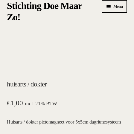
Stichting Doe Maar
Ga
Ga
Menu
door
naar
Zo!
naar
de
navigatie
inhoud
Home
Afrekenen
algemene betalings- en leveringsvoorwaarden Stichting Doe
Maar Zo!
huisarts / dokter
bestellen
hoe werkt een plansysteem
€
1,00
incl. 21% BTW
mijn account
Huisarts / dokter pictomagneet voor 5x5cm dagritmesysteem
pictogrammen