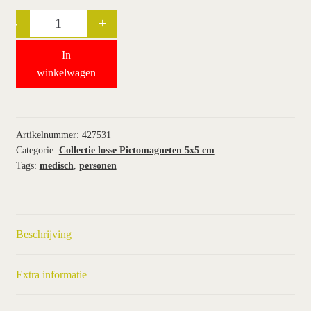
-
+
Quantity
wie wij zijn / contact
In
winkel
winkelwagen
winkelwagen
Artikelnummer:
427531
Categorie:
Collectie losse Pictomagneten 5x5 cm
Tags:
medisch
,
personen
Beschrijving
Extra informatie