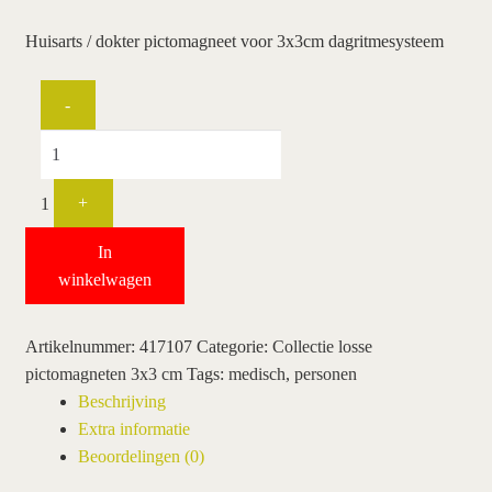
hoe werkt een plansysteem
Huisarts / dokter pictomagneet voor 3x3cm dagritmesysteem
mijn account
Quantity
-
pictogrammen
wie wij zijn / contact
1
+
winkel
In
winkelwagen
winkelwagen
Artikelnummer:
417107
Categorie:
Collectie losse
pictomagneten 3x3 cm
Tags:
medisch
,
personen
Beschrijving
Extra informatie
Beoordelingen (0)