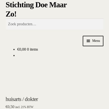
Stichting Doe Maar
Ga
Ga
Zoeken
door
naar
Zo!
naar
de
navigatie
inhoud
Zoeken
naar:
Menu
€
0,00
0 items
Home
Afrekenen
algemene betalings- en leveringsvoorwaarden Stichting Doe
Maar Zo!
bestellen
huisarts / dokter
€
0,50
incl. 21% BTW