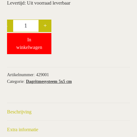
Levertijd: Uit voorraad leverbaar
wie wij zijn / contact
-
+
Quantity
winkel
In
winkelwagen
winkelwagen
Artikelnummer:
429001
Categorie:
Dagritmesysteem 5x5 cm
Beschrijving
Extra informatie