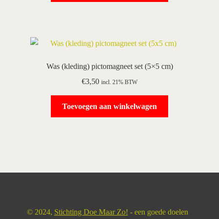
Was (kleding) pictomagneet set (5×5 cm)
€
3,50
incl. 21% BTW
Toevoegen aan winkelwagen
© 2024,
Stichting Doe Maar Zo!
- een goede doelen