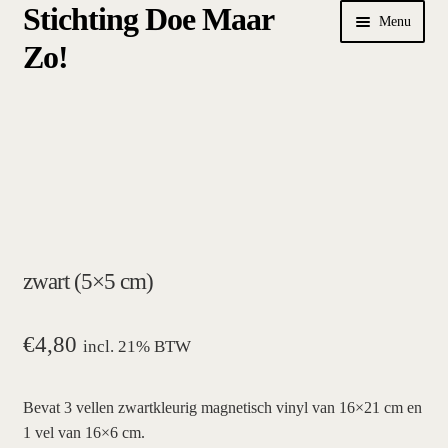
Stichting Doe Maar
Ga
Ga
Menu
door
naar
Zo!
naar
de
navigatie
inhoud
Home
Afrekenen
algemene betalings- en leveringsvoorwaarden Stichting Doe
Maar Zo!
zwart (5×5 cm)
bestellen
hoe werkt een plansysteem
€
4,80
incl. 21% BTW
mijn account
Bevat 3 vellen zwartkleurig magnetisch vinyl van 16×21 cm en
1 vel van 16×6 cm.
pictogrammen