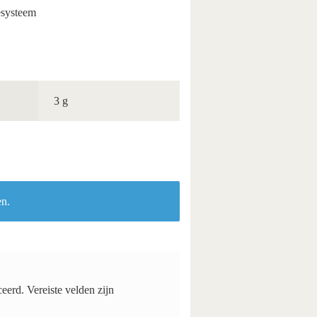
esysteem
3 g
en.
ceerd.
Vereiste velden zijn