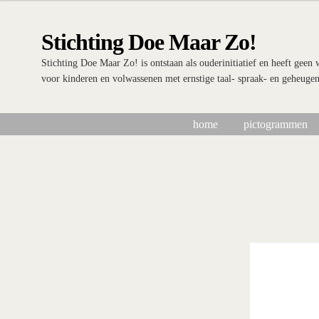
Ga
Ga
door
naar
Stichting Doe Maar Zo!
naar
de
navigatie
inhoud
Stichting Doe Maar Zo! is ontstaan als ouderinitiatief en heeft geen
voor kinderen en volwassenen met ernstige taal- spraak- en geheuge
home
pictogrammen
Home
Afrekenen
algemene betalings- en leveringsvoorwaarden Sti