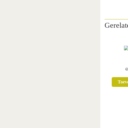
Gerelat
€
Toev
win