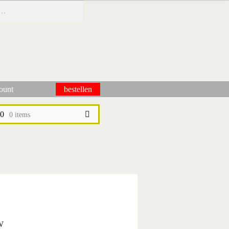
ount
bestellen
pictogrammen
wie wij zijn / contact
winkel
winkelwagen
00
0 items
W