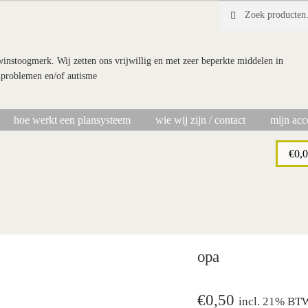
Zoeken
Zoeken
naar:
 winstoogmerk. Wij zetten ons vrijwillig en met zeer beperkte middelen in
nproblemen en/of autisme
hoe werkt een plansysteem
wie wij zijn / contact
mijn acc
chting Doe Maar Zo!
bestellen
hoe werkt een plansysteem
mijn account
€
0,
opa
€
0,50
incl. 21% BT