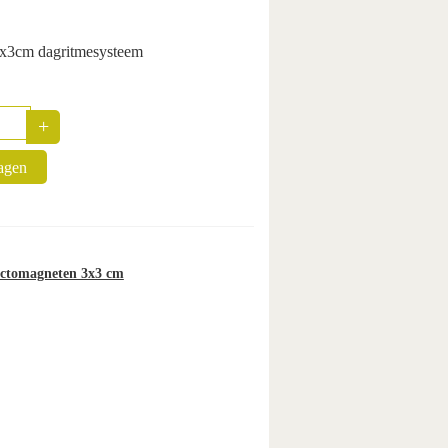
3x3cm dagritmesysteem
+
uantity
agen
pictomagneten 3x3 cm