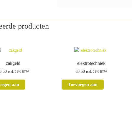
eerde producten
zakgeld
elektrotechniek
0,50
€
0,50
incl. 21% BTW
incl. 21% BTW
oegen aan
Toevoegen aan
kelwagen
winkelwagen