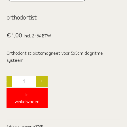
wie wij zijn / contact
orthodontist
winkel
€
1,00
winkelwagen
incl. 21% BTW
Orthodontist pictomagneet voor 5x5cm dagritme
systeem
-
+
Quantity
In
winkelwagen
Artikelnummer:
42795