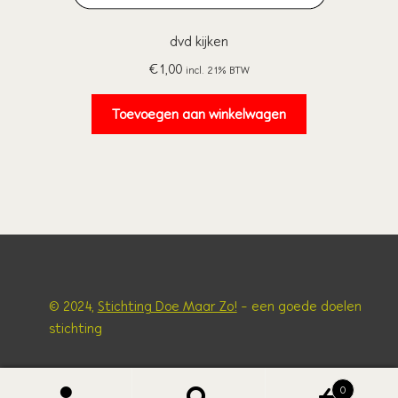
dvd kijken
€
1,00
incl. 21% BTW
Toevoegen aan winkelwagen
© 2024,
Stichting Doe Maar Zo!
- een goede doelen
stichting
0