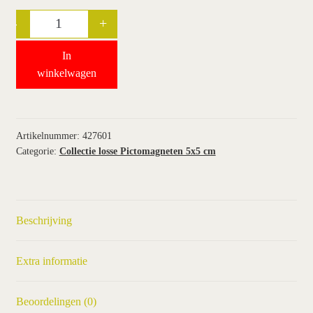
-
+
Quantity
wie wij zijn / contact
In
winkel
winkelwagen
winkelwagen
Artikelnummer:
427601
Categorie:
Collectie losse Pictomagneten 5x5 cm
Beschrijving
Extra informatie
Beoordelingen (0)