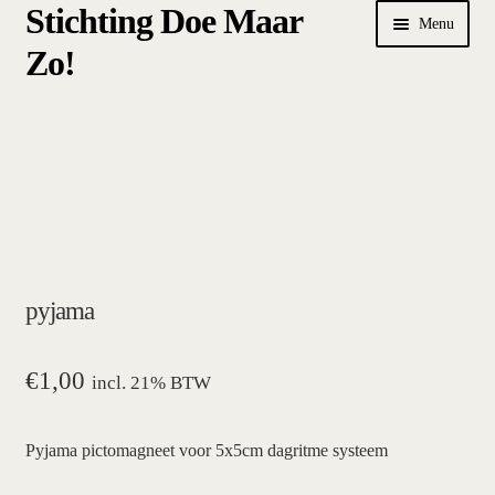
Stichting Doe Maar
Ga
Ga
Menu
door
naar
Zo!
naar
de
navigatie
inhoud
Home
Afrekenen
algemene betalings- en leveringsvoorwaarden Stichting Doe
Maar Zo!
pyjama
bestellen
hoe werkt een plansysteem
€
1,00
incl. 21% BTW
mijn account
Pyjama pictomagneet voor 5x5cm dagritme systeem
pictogrammen