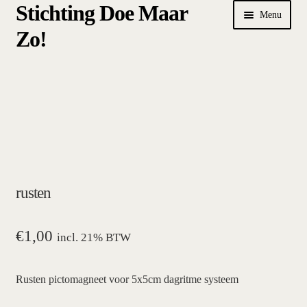
Stichting Doe Maar
Ga
Ga
Menu
door
naar
Zo!
naar
de
navigatie
inhoud
Home
Afrekenen
algemene betalings- en leveringsvoorwaarden Stichting Doe
Maar Zo!
rusten
bestellen
hoe werkt een plansysteem
€
1,00
incl. 21% BTW
mijn account
Rusten pictomagneet voor 5x5cm dagritme systeem
pictogrammen