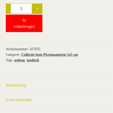
-
+
Quantity
wie wij zijn / contact
In
winkel
winkelwagen
winkelwagen
Artikelnummer:
427035
Categorie:
Collectie losse Pictomagneten 5x5 cm
Tags:
gedrag
,
medisch
Beschrijving
Extra informatie