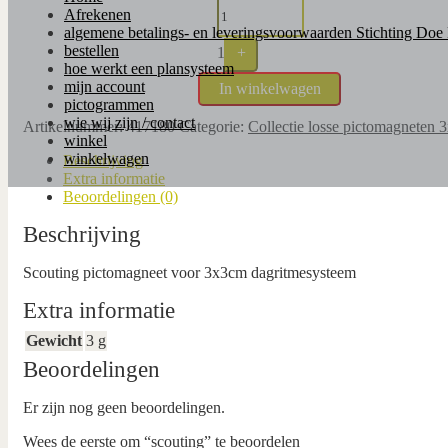
Afrekenen
algemene betalings- en leveringsvoorwaarden Stichting Doe
bestellen
1
+
hoe werkt een plansysteem
mijn account
In winkelwagen
pictogrammen
wie wij zijn / contact
Artikelnummer:
417180
Categorie:
Collectie losse pictomagneten 
winkel
winkelwagen
Beschrijving
Extra informatie
Beoordelingen (0)
Beschrijving
Scouting pictomagneet voor 3x3cm dagritmesysteem
Extra informatie
Gewicht
3 g
Beoordelingen
Er zijn nog geen beoordelingen.
Wees de eerste om “scouting” te beoordelen