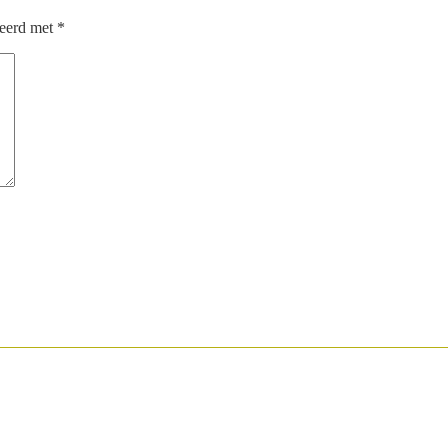
keerd met
*