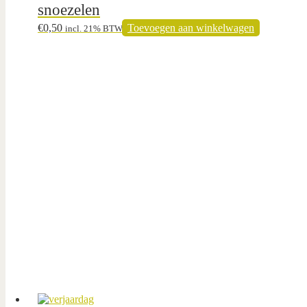
snoezelen
€
0,50
Toevoegen aan winkelwagen
incl. 21% BTW