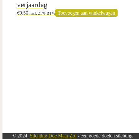
verjaardag
€
0,50
Toevoegen aan winkelwagen
incl. 21% BTW
© 2024,
Stichting Doe Maar Zo!
- een goede doelen stichting