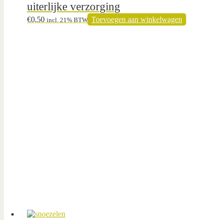
uiterlijke verzorging
€
0,50
Toevoegen aan winkelwagen
incl. 21% BTW