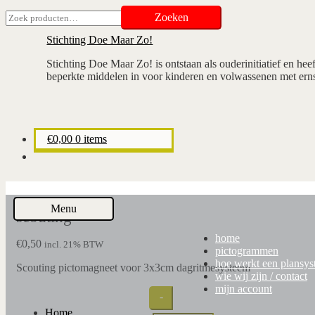
Ga
Ga
Zoeken
Zoeken
door
naar
naar:
naar
de
Stichting Doe Maar Zo!
navigatie
inhoud
Stichting Doe Maar Zo! is ontstaan als ouderinitiatief en hee
beperkte middelen in voor kinderen en volwassenen met erns
€
0,00
0 items
Menu
scouting
home
€
0,50
incl. 21% BTW
pictogrammen
hoe werkt een plansy
Scouting pictomagneet voor 3x3cm dagritmesysteem
wie wij zijn / contact
mijn account
Quantity
-
Home