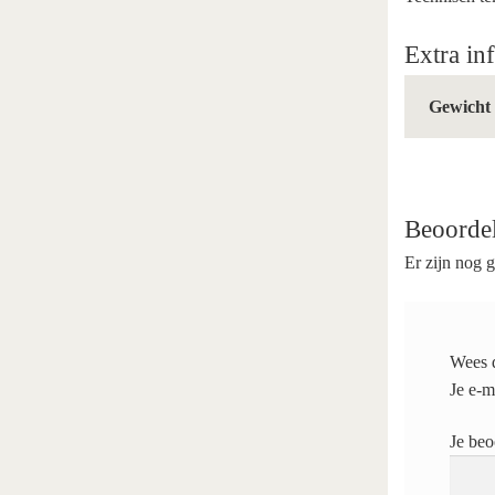
Extra in
Gewicht
Beoorde
Er zijn nog 
Wees d
Je e-m
Je be