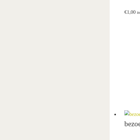
€
1,00
i
bezoe