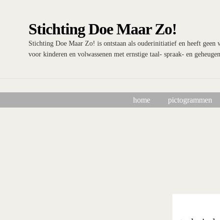
Ga
Ga
door
naar
Stichting Doe Maar Zo!
naar
de
navigatie
inhoud
Stichting Doe Maar Zo! is ontstaan als ouderinitiatief en heeft geen
voor kinderen en volwassenen met ernstige taal- spraak- en geheuge
home
pictogrammen
Home
Afrekenen
algemene betalings- en leveringsvoorwaarden Sti