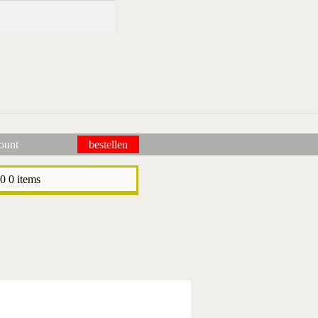
ount
bestellen
pictogrammen
wie wij zijn / contact
winkel
winkelwagen
00
0 items