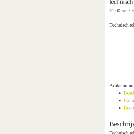
technisch
€
1,00
incl. 2
Technisch t
Artikelnumm
Besch
Extra
Beoor
Beschrij
Technisch t