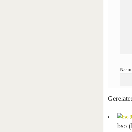
Naam
Gerelate
bso (