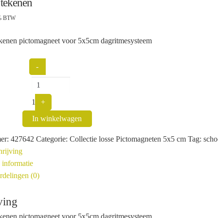
 tekenen
1% BTW
ekenen pictomagneet voor 5x5cm dagritmesysteem
Quantity
-
1
+
In winkelwagen
er:
427642
Categorie:
Collectie losse Pictomagneten 5x5 cm
Tag:
scho
rijving
 informatie
delingen (0)
ving
ekenen pictomagneet voor 5x5cm dagritmesysteem