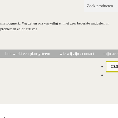
Zoeken
Zoeken
naar:
 winstoogmerk. Wij zetten ons vrijwillig en met zeer beperkte middelen in
nproblemen en/of autisme
hoe werkt een plansysteem
wie wij zijn / contact
mijn acc
chting Doe Maar Zo!
bestellen
hoe werkt een plansysteem
mijn account
€
0,