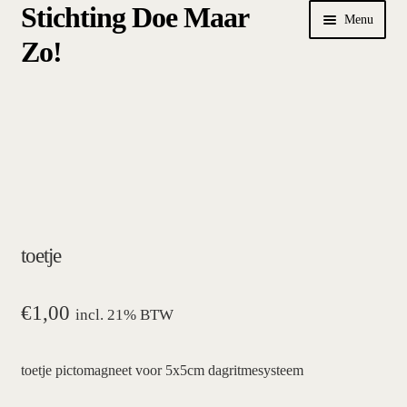
Stichting Doe Maar
Ga
Ga
Menu
door
naar
Zo!
naar
de
navigatie
inhoud
Home
Afrekenen
algemene betalings- en leveringsvoorwaarden Stichting Doe
Maar Zo!
toetje
bestellen
hoe werkt een plansysteem
€
1,00
incl. 21% BTW
mijn account
toetje pictomagneet voor 5x5cm dagritmesysteem
pictogrammen