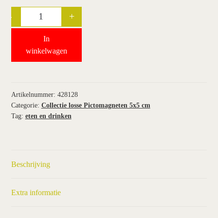
-
+
Quantity
wie wij zijn / contact
In
winkel
winkelwagen
winkelwagen
Artikelnummer:
428128
Categorie:
Collectie losse Pictomagneten 5x5 cm
Tag:
eten en drinken
Beschrijving
Extra informatie