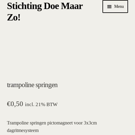
Stichting Doe Maar
Ga
Ga
Menu
door
naar
Zo!
naar
de
navigatie
inhoud
Home
Afrekenen
algemene betalings- en leveringsvoorwaarden Stichting Doe
Maar Zo!
trampoline springen
bestellen
hoe werkt een plansysteem
€
0,50
incl. 21% BTW
mijn account
Trampoline springen pictomagneet voor 3x3cm
dagritmesysteem
pictogrammen