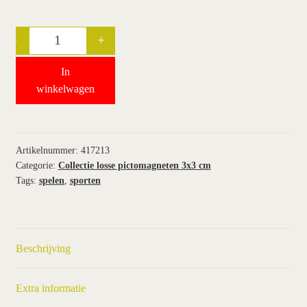
wie wij zijn / contact
-
+
Quantity
winkel
In
winkelwagen
winkelwagen
Artikelnummer:
417213
Categorie:
Collectie losse pictomagneten 3x3 cm
Tags:
spelen
,
sporten
Beschrijving
Extra informatie