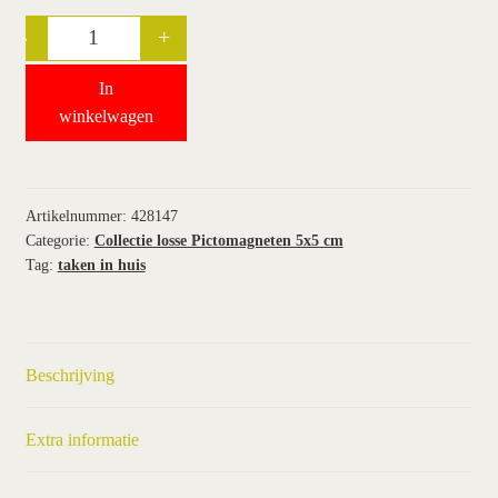
-
+
Quantity
wie wij zijn / contact
In
winkel
winkelwagen
winkelwagen
Artikelnummer:
428147
Categorie:
Collectie losse Pictomagneten 5x5 cm
Tag:
taken in huis
Beschrijving
Extra informatie