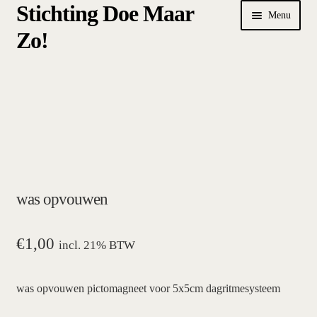
Stichting Doe Maar
Ga
Ga
Menu
door
naar
Zo!
naar
de
navigatie
inhoud
Home
Afrekenen
algemene betalings- en leveringsvoorwaarden Stichting Doe
Maar Zo!
was opvouwen
bestellen
hoe werkt een plansysteem
€
1,00
incl. 21% BTW
mijn account
was opvouwen pictomagneet voor 5x5cm dagritmesysteem
pictogrammen