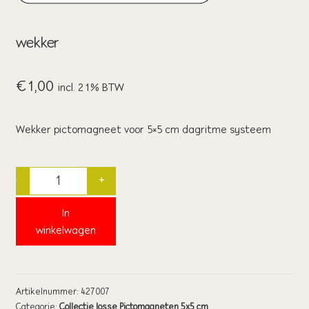
wie wij zijn / contact
wekker
winkel
€
1,00
winkelwagen
incl. 21% BTW
Wekker pictomagneet voor 5×5 cm dagritme systeem
-
+
Quantity
In
winkelwagen
Artikelnummer:
427007
Categorie:
Collectie losse Pictomagneten 5x5 cm