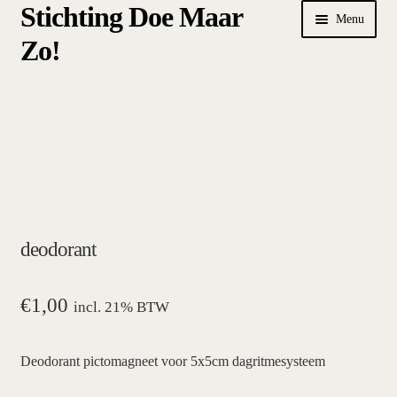
Stichting Doe Maar
Ga
Ga
Menu
door
naar
Zo!
naar
de
navigatie
inhoud
Home
Afrekenen
algemene betalings- en leveringsvoorwaarden Stichting Doe
Maar Zo!
deodorant
bestellen
hoe werkt een plansysteem
€
1,00
incl. 21% BTW
mijn account
Deodorant pictomagneet voor 5x5cm dagritmesysteem
pictogrammen