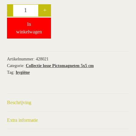
-
+
Quantity
wie wij zijn / contact
In
winkel
winkelwagen
winkelwagen
Artikelnummer:
428021
Categorie:
Collectie losse Pictomagneten 5x5 cm
Tag:
hygiëne
Beschrijving
Extra informatie