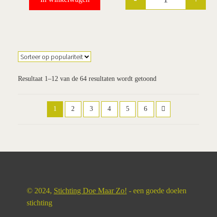
Quantity
Resultaat 1–12 van de 64 resultaten wordt getoond
1
2
3
4
5
6
© 2024,
Stichting Doe Maar Zo!
- een goede doelen
stichting