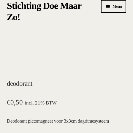
Stichting Doe Maar
Ga
Ga
Menu
door
naar
Zo!
naar
de
navigatie
inhoud
Home
Afrekenen
algemene betalings- en leveringsvoorwaarden Stichting Doe
Maar Zo!
deodorant
bestellen
hoe werkt een plansysteem
€
0,50
incl. 21% BTW
mijn account
Deodorant pictomagneet voor 3x3cm dagritmesysteem
pictogrammen