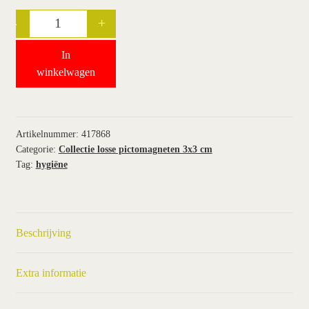
-
+
Quantity
wie wij zijn / contact
In
winkel
winkelwagen
winkelwagen
Artikelnummer:
417868
Categorie:
Collectie losse pictomagneten 3x3 cm
Tag:
hygiëne
Beschrijving
Extra informatie