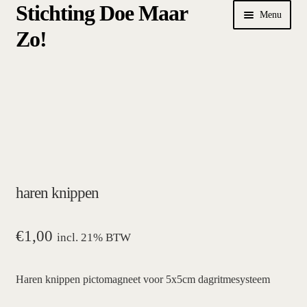
Stichting Doe Maar
Ga
Ga
Menu
door
naar
Zo!
naar
de
navigatie
inhoud
Home
Afrekenen
algemene betalings- en leveringsvoorwaarden Stichting Doe
Maar Zo!
haren knippen
bestellen
hoe werkt een plansysteem
€
1,00
incl. 21% BTW
mijn account
Haren knippen pictomagneet voor 5x5cm dagritmesysteem
pictogrammen