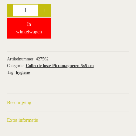
-
+
Quantity
wie wij zijn / contact
In
winkel
winkelwagen
winkelwagen
Artikelnummer:
427562
Categorie:
Collectie losse Pictomagneten 5x5 cm
Tag:
hygiëne
Beschrijving
Extra informatie