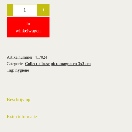
-
+
Quantity
wie wij zijn / contact
In
winkel
winkelwagen
winkelwagen
Artikelnummer:
417024
Categorie:
Collectie losse pictomagneten 3x3 cm
Tag:
hygiëne
Beschrijving
Extra informatie