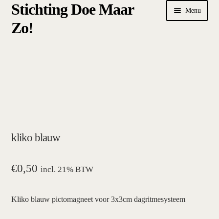
Stichting Doe Maar
Ga
Ga
Menu
door
naar
Zo!
naar
de
navigatie
inhoud
Home
Afrekenen
algemene betalings- en leveringsvoorwaarden Stichting Doe
Maar Zo!
kliko blauw
bestellen
hoe werkt een plansysteem
€
0,50
incl. 21% BTW
mijn account
Kliko blauw pictomagneet voor 3x3cm dagritmesysteem
pictogrammen