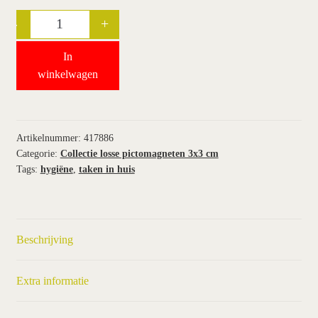
-
+
Quantity
wie wij zijn / contact
In
winkel
winkelwagen
winkelwagen
Artikelnummer:
417886
Categorie:
Collectie losse pictomagneten 3x3 cm
Tags:
hygiëne
,
taken in huis
Beschrijving
Extra informatie