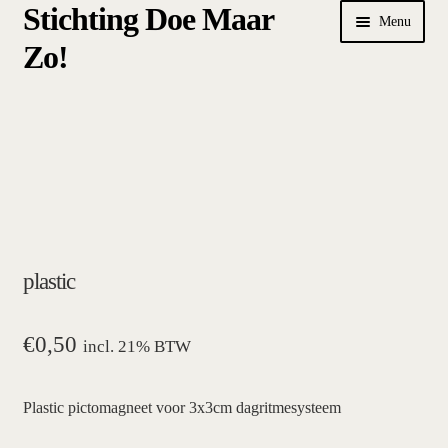
Stichting Doe Maar
Ga
Ga
Menu
door
naar
Zo!
naar
de
navigatie
inhoud
Home
Afrekenen
algemene betalings- en leveringsvoorwaarden Stichting Doe
Maar Zo!
plastic
bestellen
hoe werkt een plansysteem
€
0,50
incl. 21% BTW
mijn account
Plastic pictomagneet voor 3x3cm dagritmesysteem
pictogrammen