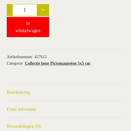
-
+
Quantity
wie wij zijn / contact
In
winkel
winkelwagen
winkelwagen
Artikelnummer:
427612
Categorie:
Collectie losse Pictomagneten 5x5 cm
Beschrijving
Extra informatie
Beoordelingen (0)