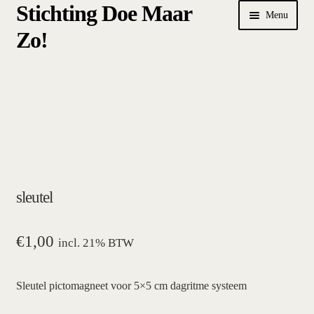
Stichting Doe Maar
Ga
Ga
Menu
door
naar
Zo!
naar
de
navigatie
inhoud
Home
Afrekenen
algemene betalings- en leveringsvoorwaarden Stichting Doe
Maar Zo!
sleutel
bestellen
hoe werkt een plansysteem
€
1,00
incl. 21% BTW
mijn account
Sleutel pictomagneet voor 5×5 cm dagritme systeem
pictogrammen