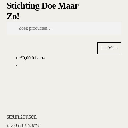
Stichting Doe Maar
Ga
Ga
Zoeken
door
naar
Zo!
naar
de
navigatie
inhoud
Zoeken
naar:
Menu
€
0,00
0 items
Home
Afrekenen
algemene betalings- en leveringsvoorwaarden Stichting Doe
Maar Zo!
bestellen
steunkousen
€
1,00
incl. 21% BTW