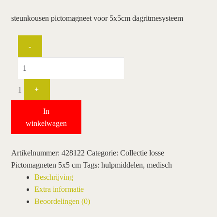
hoe werkt een plansysteem
steunkousen pictomagneet voor 5x5cm dagritmesysteem
mijn account
Quantity
-
pictogrammen
wie wij zijn / contact
1
+
winkel
In
winkelwagen
winkelwagen
Artikelnummer:
428122
Categorie:
Collectie losse
Pictomagneten 5x5 cm
Tags:
hulpmiddelen
,
medisch
Beschrijving
Extra informatie
Beoordelingen (0)