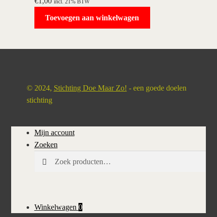
€
1,00
incl. 21% BTW
Toevoegen aan winkelwagen
© 2024,
Stichting Doe Maar Zo!
- een goede doelen
stichting
Mijn account
Zoeken
Zoeken
Zoeken
naar:
Winkelwagen
0