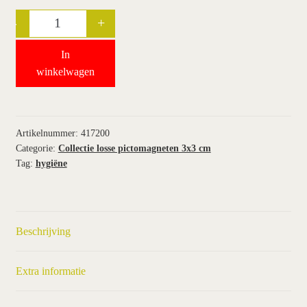
-
+
Quantity
wie wij zijn / contact
In
winkel
winkelwagen
winkelwagen
Artikelnummer:
417200
Categorie:
Collectie losse pictomagneten 3x3 cm
Tag:
hygiëne
Beschrijving
Extra informatie