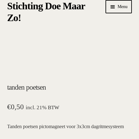
Stichting Doe Maar
Ga
Ga
Menu
door
naar
Zo!
naar
de
navigatie
inhoud
Home
Afrekenen
algemene betalings- en leveringsvoorwaarden Stichting Doe
Maar Zo!
tanden poetsen
bestellen
hoe werkt een plansysteem
€
0,50
incl. 21% BTW
mijn account
Tanden poetsen pictomagneet voor 3x3cm dagritmesysteem
pictogrammen